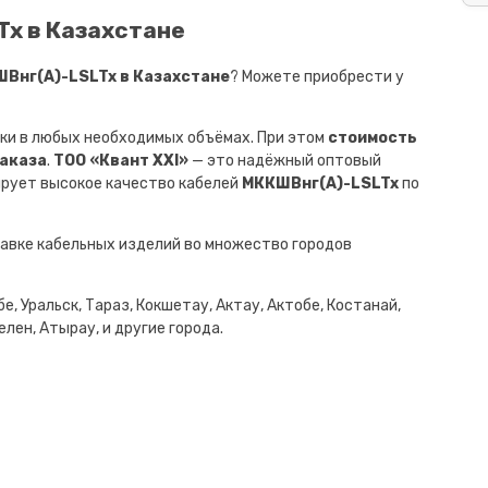
Tx в Казахстане
Внг(A)-LSLTx в Казахстане
? Можете приобрести у
ки в любых необходимых объёмах. При этом
стоимость
заказа
.
ТОО «Квант XXI»
— это надёжный оптовый
ирует высокое качество кабелей
МККШВнг(A)-LSLTx
по
авке кабельных изделий во множество городов
е, Уральск, Тараз, Кокшетау, Актау, Актобе, Костанай,
лен, Атырау, и другие города.