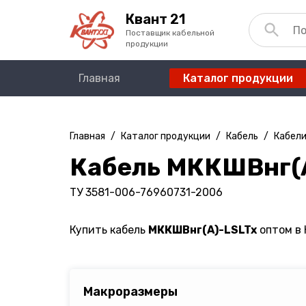
Квант 21
Поставщик кабельной
продукции
Главная
Каталог продукции
Главная
/
Каталог продукции
/
Кабель
/
Кабел
Кабель МККШВнг(
ТУ 3581-006-76960731-2006
Купить кабель
МККШВнг(A)-LSLTx
оптом в 
Макроразмеры