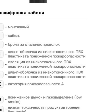
сшифровка кабеля
-
М
монтажный
-
кабель
-
броня из стальных проволок
шланг-оболочка из низкотоксичного ПВХ
-
Ш
пластиката пониженной пожароопасности
изоляция из низкотоксичного ПВХ
-
пластиката пониженной пожароопасности
шланг-оболочка из низкотоксичного ПВХ
-
г
пластиката пониженной пожароопасности
-
)
категория пожароопасности A
пониженное дымо- и газовыделение (low
-
S
smoke)
низкая токсичность продуктов горения
-
x