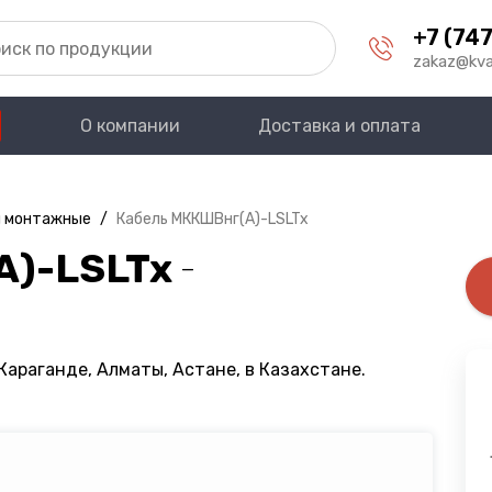
+7 (747
zakaz@kva
О компании
Доставка и оплата
и монтажные
/
Кабель МККШВнг(A)-LSLTx
A)-LSLTx
—
Караганде, Алматы, Астане, в Казахстане.