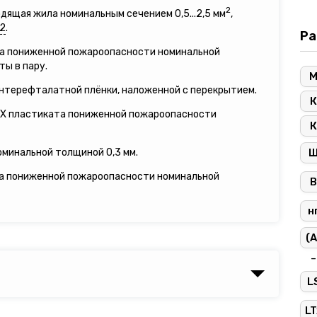
2
дящая жила номинальным сечением 0,5...2,5 мм
,
2
.
Ра
ата пониженной пожароопасности номинальной
ты в пару.
ентерефталатной плёнки, наложенной с перекрытием.
К
ПВХ пластиката пониженной пожароопасности
К
оминальной толщиной 0,3 мм.
та пониженной пожароопасности номинальной
В
н
(A
-
L
LT