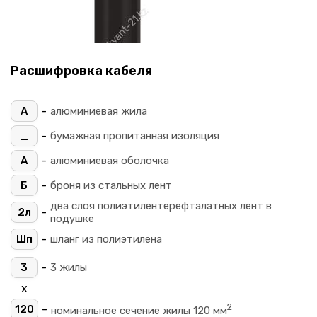
Расшифровка кабеля
-
А
алюминиевая жила
-
_
бумажная пропитанная изоляция
-
А
алюминиевая оболочка
-
Б
броня из стальных лент
два слоя полиэтилентерефталатных лент в
-
2л
подушке
-
Шп
шланг из полиэтилена
-
3
3 жилы
х
2
-
120
номинальное сечение жилы 120 мм