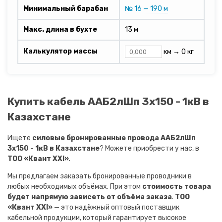
Минимальный барабан
№ 16 — 190 м
Макс. длина в бухте
13 м
Калькулятор массы
км →
0 кг
Купить кабель ААБ2лШп 3х150 - 1кВ в
Казахстане
Ищете
силовые бронированные провода ААБ2лШп
3х150 - 1кВ в Казахстане
? Можете приобрести у нас, в
ТОО «Квант XXI»
.
Мы предлагаем заказать бронированные проводники в
любых необходимых объёмах. При этом
стоимость товара
будет напрямую зависеть от объёма заказа
.
ТОО
«Квант XXI»
— это надёжный оптовый поставщик
кабельной продукции, который гарантирует высокое