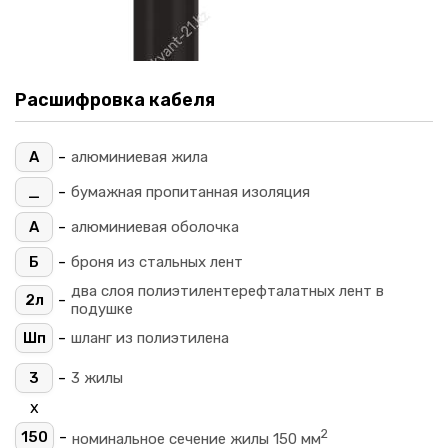
Расшифровка кабеля
-
А
алюминиевая жила
-
_
бумажная пропитанная изоляция
-
А
алюминиевая оболочка
-
Б
броня из стальных лент
два слоя полиэтилентерефталатных лент в
-
2л
подушке
-
Шп
шланг из полиэтилена
-
3
3 жилы
х
2
-
150
номинальное сечение жилы 150 мм