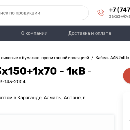
+7 (747
zakaz@kva
О компании
Доставка и оплата
 силовые с бумажно-пропитанной изоляцией
/
Кабель ААБ2лШв 
х150+1х70 - 1кВ
—
09-143-2004
птом в Караганде, Алматы, Астане, в