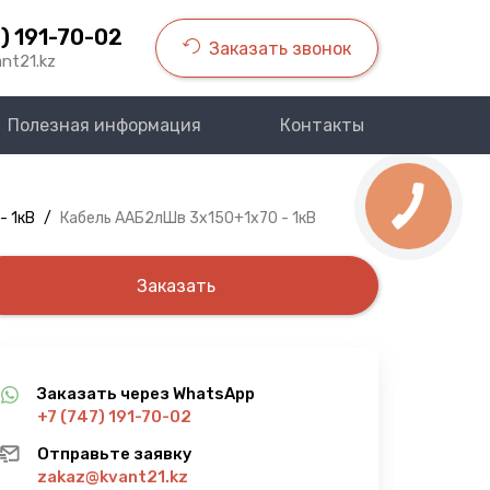
) 191-70-02
Заказать звонок
nt21.kz
Полезная информация
Контакты
- 1кВ
/
Кабель ААБ2лШв 3х150+1х70 - 1кВ
Заказать
Заказать через WhatsApp
+7 (747) 191-70-02
Отправьте заявку
zakaz@kvant21.kz