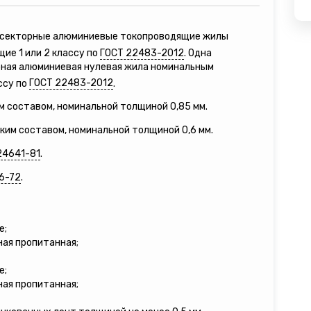
е секторные алюминиевые токопроводящие жилы
ие 1 или 2 классу по
ГОСТ 22483-2012
. Одна
рная алюминиевая нулевая жила номинальным
ссу по
ГОСТ 22483-2012
.
м составом, номинальной толщиной 0,85 мм.
зким составом, номинальной толщиной 0,6 мм.
24641-81
.
6-72
.
е;
ная пропитанная;
е;
ная пропитанная;