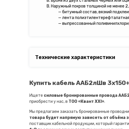
Б. Броня из двух стальных черных или оц
В. Наружный покров толщиной не менее 2,
— битумный состав, вязкий подкле
— лента полиэтилентерефталатная
— выпрессованный поливинилхлори
Технические характеристики
Купить кабель ААБ2лШв 3х150+1
Ищете
силовые бронированные провода ААБ2л
приобрести у нас, в
ТОО «Квант XXI»
.
Мы предлагаем заказать бронированные проводни
товара будет напрямую зависеть от объёма 
поставщик кабельной продукции, который гарант