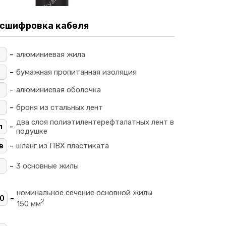
сшифровка кабеля
-
алюминиевая жила
-
_
бумажная пропитанная изоляция
-
алюминиевая оболочка
-
броня из стальных лент
два слоя полиэтилентерефталатных лент в
-
л
подушке
-
в
шланг из ПВХ пластиката
-
3 основные жилы
номинальное сечение основной жилы
-
0
2
150 мм
+