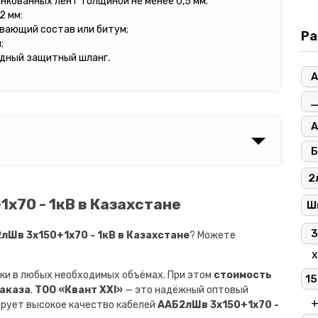
инкованных лент толщиной не менее 0,5 мм.
2 мм:
ивающий состав или битум;
Ра
;
дный защитный шланг.
А
А
Б
2
х70 - 1кВ в Казахстане
Ш
3
Шв 3х150+1х70 - 1кВ в Казахстане
? Можете
х
ки в любых необходимых объёмах. При этом
стоимость
15
заказа
.
ТОО «Квант XXI»
— это надёжный оптовый
ирует высокое качество кабелей
ААБ2лШв 3х150+1х70 -