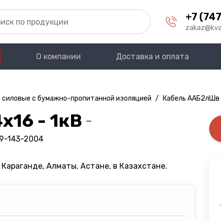
+7 (747
zakaz@kva
О компании
Доставка и оплата
 силовые с бумажно-пропитанной изоляцией
/
Кабель ААБ2лШв 
х16 - 1кВ
—
09-143-2004
 Караганде, Алматы, Астане, в Казахстане.