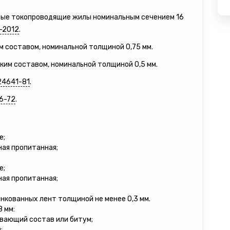
вые токопроводящие жилы номинальным сечением 16
-2012
.
м составом, номинальной толщиной 0,75 мм.
зким составом, номинальной толщиной 0,5 мм.
24641-81
.
6-72
.
е;
ная пропитанная;
е;
ная пропитанная;
инкованных лент толщиной не менее 0,3 мм.
8 мм:
ивающий состав или битум;
;