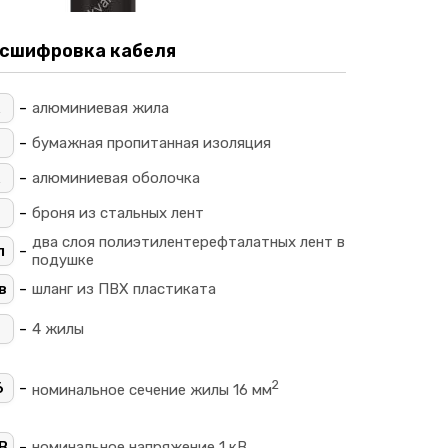
сшифровка кабеля
-
алюминиевая жила
-
_
бумажная пропитанная изоляция
-
алюминиевая оболочка
-
броня из стальных лент
два слоя полиэтилентерефталатных лент в
-
л
подушке
-
в
шланг из ПВХ пластиката
-
4
4 жилы
2
-
6
номинальное сечение жилы 16 мм
-
В
номинальное напряжение 1 кВ