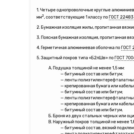
1. Четыре однопроволочные круглые алюминие
2
мм
, соответствующие 1 классу по
ГОСТ 22483
2. Бумажная изоляция жилы, пропитанная вязки
3. Поясная бумажная изоляция, пропитанная вя
4. Герметичная алюминиевая оболочка по
ГОСТ 
5. Защитный покров типа «Б2лШв» по
ГОСТ 700
А. Подушка толщиной не менее 1,5 мм:
— битумный состав или битум;
— ленты полиэтилентерефталатны
— крепированная бумага или кабель
— битумный состав или битум;
— ленты полиэтилентерефталатны
— крепированная бумага или кабель
— битумный состав или битум.
Б. Броня из двух стальных черных или оц
В. Наружный покров толщиной не менее 1,
— битумный состав, вязкий подкле
— лента полиэтилентерефталатная