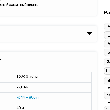
дный защитный шланг.
Ра
А
А
Б
и
2
Ш
1 229,0 кг/км
27,0 мм
х
1
№ 14 — 800 м
-
40 м
1к