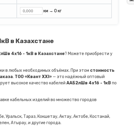
км →
0 кг
1кВ в Казахстане
Шв 4х16 - 1кВ в Казахстане
? Можете приобрести у
ки в любых необходимых объёмах. При этом
стоимость
заказа
.
ТОО «Квант XXI»
— это надёжный оптовый
ирует высокое качество кабелей
ААБ2лШв 4х16 - 1кВ
по
авке кабельных изделий во множество городов
е, Уральск, Тараз, Кокшетау, Актау, Актобе, Костанай,
лен, Атырау, и другие города.