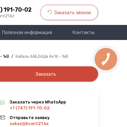
) 191-70-02
Заказать звонок
nt21.kz
Полезная информация
Контакты
- 1кВ
/
Кабель ААБ2лШв 4х16 - 1кВ
Заказать
Заказать через WhatsApp
+7 (747) 191-70-02
Отправьте заявку
zakaz@kvant21.kz