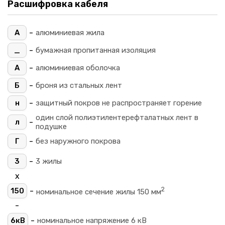
Расшифровка кабеля
-
А
алюминиевая жила
-
_
бумажная пропитанная изоляция
-
А
алюминиевая оболочка
-
Б
броня из стальных лент
-
н
защитный покров не распространяет горение
один слой полиэтилентерефталатных лент в
-
л
подушке
-
Г
без наружного покрова
-
3
3 жилы
х
2
-
150
номинальное сечение жилы 150 мм
-
-
6кВ
номинальное напряжение 6 кВ