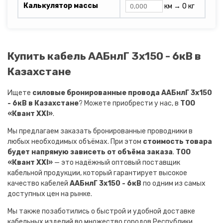
Калькулятор массы
км →
0 кг
Купить кабель ААБнлГ 3х150 - 6кВ в
Казахстане
Ищете
силовые бронированные провода ААБнлГ 3х150
- 6кВ в Казахстане
? Можете приобрести у нас, в
ТОО
«Квант XXI»
.
Мы предлагаем заказать бронированные проводники в
любых необходимых объёмах. При этом
стоимость товара
будет напрямую зависеть от объёма заказа
.
ТОО
«Квант XXI»
— это надёжный оптовый поставщик
кабельной продукции, который гарантирует высокое
качество кабелей
ААБнлГ 3х150 - 6кВ
по одним из самых
доступных цен на рынке.
Мы также позаботились о быстрой и удобной доставке
кабельных изделий во множество городов Республики