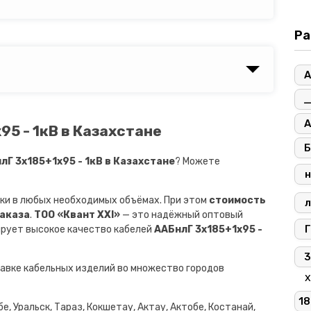
Ра
А
А
95 - 1кВ в Казахстане
Б
Г 3х185+1х95 - 1кВ в Казахстане
? Можете
н
ки в любых необходимых объёмах. При этом
стоимость
л
заказа
.
ТОО «Квант XXI»
— это надёжный оптовый
Г
ирует высокое качество кабелей
ААБнлГ 3х185+1х95 -
3
авке кабельных изделий во множество городов
х
18
е, Уральск, Тараз, Кокшетау, Актау, Актобе, Костанай,