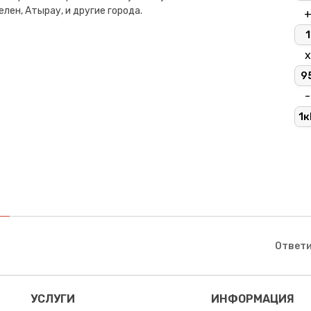
лен, Атырау, и другие города.
1
х
9
-
1к
Ответи
УСЛУГИ
ИНФОРМАЦИЯ