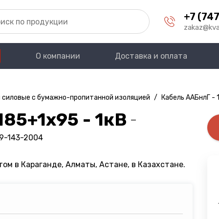
+7 (747
zakaz@kva
О компании
Доставка и оплата
 силовые с бумажно-пропитанной изоляцией
/
Кабель ААБнлГ - 
85+1х95 - 1кВ
—
09-143-2004
ом в Караганде, Алматы, Астане, в Казахстане.