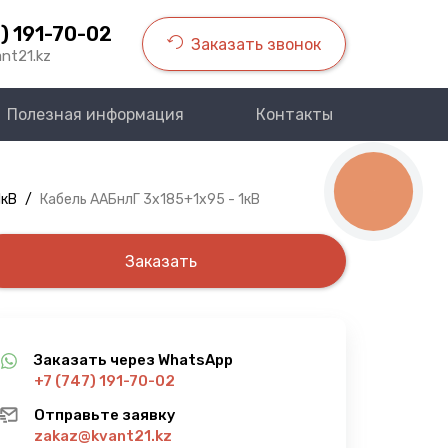
) 191-70-02
Заказать звонок
nt21.kz
Полезная информация
Контакты
КНОПКА
1кВ
/
Кабель ААБнлГ 3х185+1х95 - 1кВ
СВЯЗИ
Заказать
Заказать через WhatsApp
+7 (747) 191-70-02
Отправьте заявку
zakaz@kvant21.kz