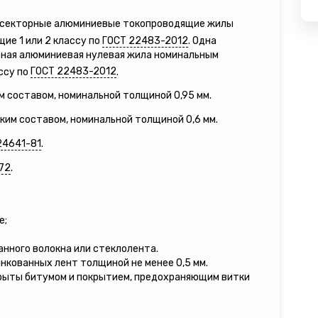
е секторные алюминиевые токопроводящие жилы
ие 1 или 2 классу по
ГОСТ 22483-2012
. Одна
рная алюминиевая нулевая жила номинальным
ссу по
ГОСТ 22483-2012
.
м составом, номинальной толщиной 0,95 мм.
зким составом, номинальной толщиной 0,6 мм.
24641-81
.
72
.
е;
нного волокна или стеклолента.
инкованных лент толщиной не менее 0,5 мм.
рыты битумом и покрытием, предохраняющим витки