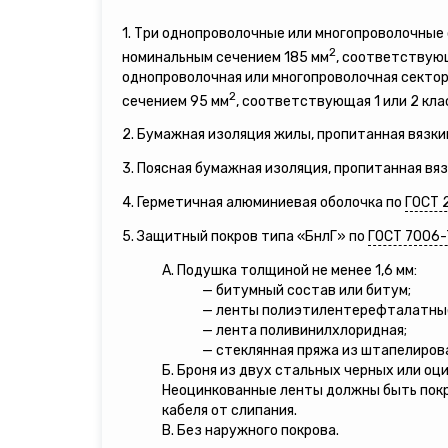
1. Три однопроволочные или многопроволочны
2
номинальным сечением 185 мм
, соответствующ
однопроволочная или многопроволочная секто
2
сечением 95 мм
, соответствующая 1 или 2 кла
2. Бумажная изоляция жилы, пропитанная вязки
3. Поясная бумажная изоляция, пропитанная вя
4. Герметичная алюминиевая оболочка по
ГОСТ 
5. Защитный покров типа «БнлГ» по
ГОСТ 7006-
А. Подушка толщиной не менее 1,6 мм:
— битумный состав или битум;
— ленты полиэтилентерефталатны
— лента поливинилхлоридная;
— стеклянная пряжа из штапелирова
Б. Броня из двух стальных черных или оц
Неоцинкованные ленты должны быть пок
кабеля от слипания.
В. Без наружного покрова.