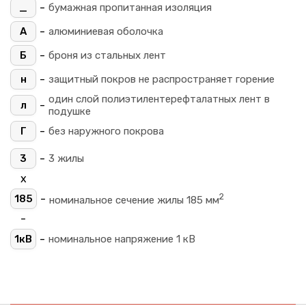
-
_
бумажная пропитанная изоляция
-
А
алюминиевая оболочка
-
Б
броня из стальных лент
-
н
защитный покров не распространяет горение
один слой полиэтилентерефталатных лент в
-
л
подушке
-
Г
без наружного покрова
-
3
3 жилы
х
2
-
185
номинальное сечение жилы 185 мм
-
-
1кВ
номинальное напряжение 1 кВ