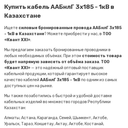
Купить кабель ААБнлГ 3х185 - 1кВ в
Казахстане
Ищете
силовые бронированные провода ААБнлГ 3х185
- 1кВ в Казахстане
? Можете приобрести у нас, в
ТОО
«Квант XXI»
.
Мы предлагаем заказать бронированные проводники в
любых необходимых объёмах. При этом
стоимость товара
будет напрямую зависеть от объёма заказа
.
ТОО
«Квант XXI»
— это надёжный оптовый поставщик
кабельной продукции, который гарантирует высокое
качество кабелей
ААБнлГ 3х185 - 1кВ
по одним из самых
доступных цен на рынке.
Мы также позаботились о быстрой и удобной доставке
кабельных изделий во множество городов Республики
Казахстан:
Алматы, Астана, Караганда, Семей, Шымкент, Актобе,
Уральск, Тараз, Кокшетау, Актау, Актобе, Костанай,