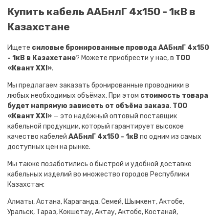
Купить кабель ААБнлГ 4х150 - 1кВ в
Казахстане
Ищете
силовые бронированные провода ААБнлГ 4х150
- 1кВ в Казахстане
? Можете приобрести у нас, в
ТОО
«Квант XXI»
.
Мы предлагаем заказать бронированные проводники в
любых необходимых объёмах. При этом
стоимость товара
будет напрямую зависеть от объёма заказа
.
ТОО
«Квант XXI»
— это надёжный оптовый поставщик
кабельной продукции, который гарантирует высокое
качество кабелей
ААБнлГ 4х150 - 1кВ
по одним из самых
доступных цен на рынке.
Мы также позаботились о быстрой и удобной доставке
кабельных изделий во множество городов Республики
Казахстан:
Алматы, Астана, Караганда, Семей, Шымкент, Актобе,
Уральск, Тараз, Кокшетау, Актау, Актобе, Костанай,