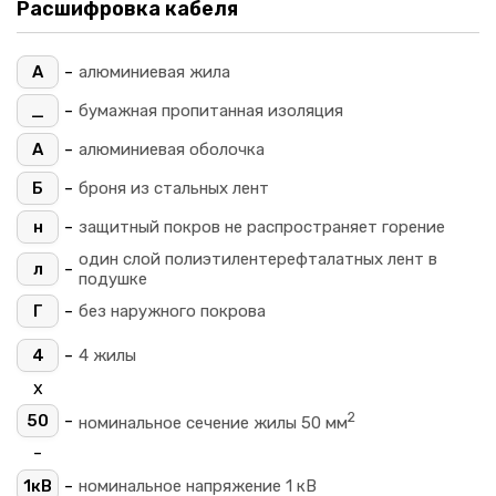
Расшифровка кабеля
-
А
алюминиевая жила
-
_
бумажная пропитанная изоляция
-
А
алюминиевая оболочка
-
Б
броня из стальных лент
-
н
защитный покров не распространяет горение
один слой полиэтилентерефталатных лент в
-
л
подушке
-
Г
без наружного покрова
-
4
4 жилы
х
2
-
50
номинальное сечение жилы 50 мм
-
-
1кВ
номинальное напряжение 1 кВ