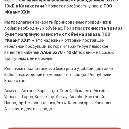
Ищете
силовые бронированные провода ААБв 3х70 -
10кВ в Казахстане
? Можете приобрести у нас, в
ТОО
«Квант XXI»
.
Мы предлагаем заказать бронированные проводники в
любых необходимых объёмах. При этом
стоимость товара
будет напрямую зависеть от объёма заказа
.
ТОО
«Квант XXI»
— это надёжный оптовый поставщик
кабельной продукции, который гарантирует высокое
качество кабелей
ААБв 3х70 - 10кВ
по одним из самых
доступных цен на рынке.
Мы также позаботились о быстрой и удобной доставке
кабельных изделий во множество городов Республики
Казахстан:
Алматы, Астана, Караганда, Семей, Шымкент, Актобе,
Уральск, Тараз, Кокшетау, Актау, Актобе, Костанай,
Павлодар, Петропавловск, Усть-Каменогорск, Каскелен,
Атырау, и другие города.