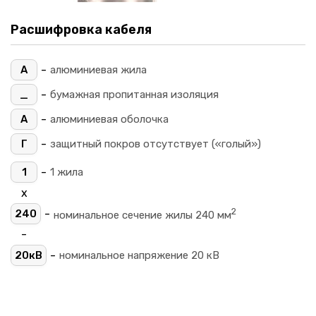
Расшифровка кабеля
-
А
алюминиевая жила
-
_
бумажная пропитанная изоляция
-
А
алюминиевая оболочка
-
Г
защитный покров отсутствует («голый»)
-
1
1 жила
х
2
-
240
номинальное сечение жилы 240 мм
-
-
20кВ
номинальное напряжение 20 кВ