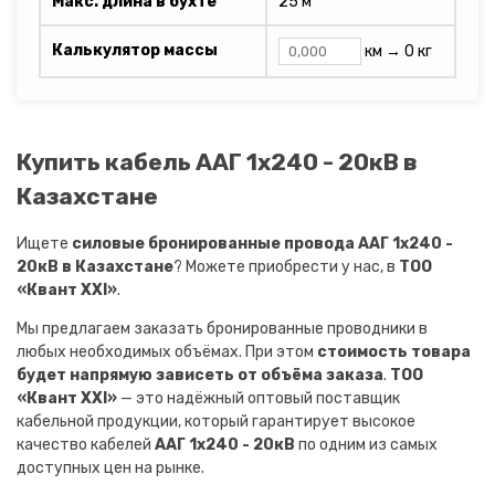
Макс. длина в бухте
25 м
Калькулятор массы
км →
0 кг
Купить кабель ААГ 1х240 - 20кВ в
Казахстане
Ищете
силовые бронированные провода ААГ 1х240 -
20кВ в Казахстане
? Можете приобрести у нас, в
ТОО
«Квант XXI»
.
Мы предлагаем заказать бронированные проводники в
любых необходимых объёмах. При этом
стоимость товара
будет напрямую зависеть от объёма заказа
.
ТОО
«Квант XXI»
— это надёжный оптовый поставщик
кабельной продукции, который гарантирует высокое
качество кабелей
ААГ 1х240 - 20кВ
по одним из самых
доступных цен на рынке.