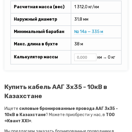
Расчетная масса (вес)
1 312,0 кг/км
Наружный диаметр
31,8 мм
Минимальный барабан
№ 14а — 335 м
Макс. длина в бухте
38 м
Калькулятор массы
км →
0 кг
Купить кабель ААГ 3х35 - 10кВ в
Казахстане
Ищете
силовые бронированные провода ААГ 3х35 -
10кВ в Казахстане
? Можете приобрести у нас, в
ТОО
«Квант XXI»
.
Мы предлагаем заказать бронированные проводники в