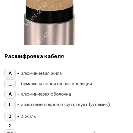
Расшифровка кабеля
-
А
алюминиевая жила
-
_
бумажная пропитанная изоляция
-
А
алюминиевая оболочка
-
Г
защитный покров отсутствует («голый»)
-
3
3 жилы
х
2