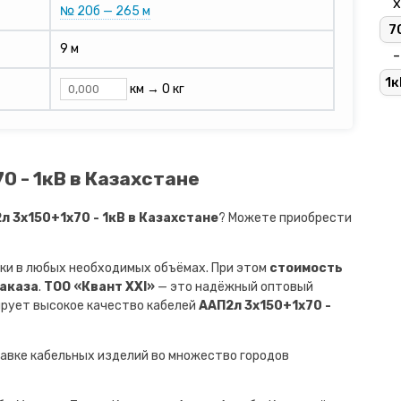
х
№ 20б — 265 м
7
9 м
-
1к
км →
0 кг
0 - 1кВ в Казахстане
 3х150+1х70 - 1кВ в Казахстане
? Можете приобрести
ки в любых необходимых объёмах. При этом
стоимость
заказа
.
ТОО «Квант XXI»
— это надёжный оптовый
ирует высокое качество кабелей
ААП2л 3х150+1х70 -
авке кабельных изделий во множество городов