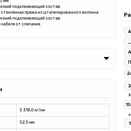
0 мм:
вязкий подклеивающий состав;
 стеклянная пряжа из штапелированного волокна;
Ра
вязкий подклеивающий состав;
кабеля от слипания.
А
А
2
3
и
х
15
5 318,0 кг/км
52,5 мм
1