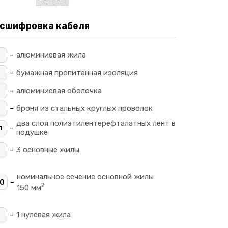
сшифровка кабеля
-
алюминиевая жила
-
_
бумажная пропитанная изоляция
-
алюминиевая оболочка
-
П
броня из стальных круглых проволок
два слоя полиэтилентерефталатных лент в
-
л
подушке
-
3 основные жилы
номинальное сечение основной жилы
-
0
2
150 мм
+
-
1 нулевая жила