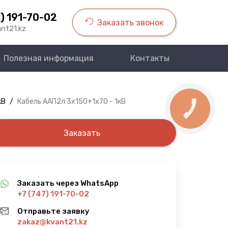
) 191-70-02
Заказать звонок
nt21.kz
Полезная информация
Контакты
кВ
/
Кабель ААП2л 3х150+1х70 - 1кВ
КНОПКА
СВЯЗИ
Заказать
Заказать через WhatsApp
+7 (747) 191-70-02
Отправьте заявку
zakaz@kvant21.kz