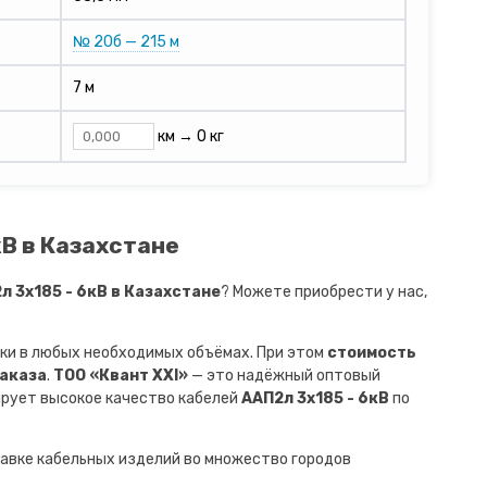
№ 20б — 215 м
7 м
км →
0 кг
кВ в Казахстане
 3х185 - 6кВ в Казахстане
? Можете приобрести у нас,
ки в любых необходимых объёмах. При этом
стоимость
заказа
.
ТОО «Квант XXI»
— это надёжный оптовый
ирует высокое качество кабелей
ААП2л 3х185 - 6кВ
по
авке кабельных изделий во множество городов