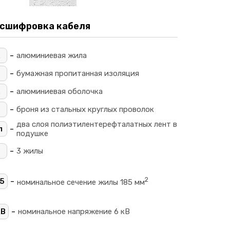
сшифровка кабеля
-
алюминиевая жила
-
_
бумажная пропитанная изоляция
-
алюминиевая оболочка
-
П
броня из стальных круглых проволок
два слоя полиэтилентерефталатных лент в
-
л
подушке
-
3 жилы
2
-
5
номинальное сечение жилы 185 мм
-
кВ
номинальное напряжение 6 кВ