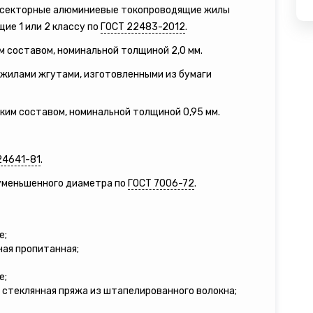
е секторные алюминиевые токопроводящие жилы
ие 1 или 2 классу по
ГОСТ 22483-2012
.
м составом, номинальной толщиной 2,0 мм.
жилами жгутами, изготовленными из бумаги
зким составом, номинальной толщиной 0,95 мм.
24641-81
.
 уменьшенного диаметра по
ГОСТ 7006-72
.
е;
ная пропитанная;
е;
 стеклянная пряжа из штапелированного волокна;