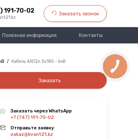
) 191-70-02
Заказать звонок
nt21.kz
Полезная информация
Контакты
кВ
/
Кабель ААП2л 3х185 - 6кВ
Заказать
Заказать через WhatsApp
+7 (747) 191-70-02
Отправьте заявку
zakaz@kvant21.kz