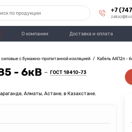
+7 (747
zakaz@kva
О компании
Доставка и оплата
 силовые с бумажно-пропитанной изоляцией
/
Кабель ААП2л - 6
5 - 6кВ
—
ГОСТ 18410-73
араганде, Алматы, Астане, в Казахстане.