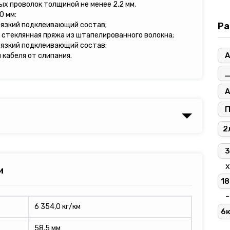
ых проволок толщиной не менее 2,2 мм.
0 мм:
вязкий подклеивающий состав;
Ра
 стеклянная пряжа из штапелированного волокна;
вязкий подклеивающий состав;
А
кабеля от слипания.
А
2
3
х
и
18
-
6 354,0 кг/км
6
58,5 мм