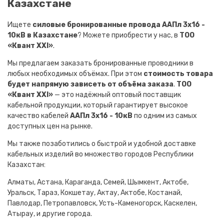
Казахстане
Ищете
силовые бронированные провода ААПл 3х16 -
10кВ в Казахстане
? Можете приобрести у нас, в
ТОО
«Квант XXI»
.
Мы предлагаем заказать бронированные проводники в
любых необходимых объёмах. При этом
стоимость товара
будет напрямую зависеть от объёма заказа
.
ТОО
«Квант XXI»
— это надёжный оптовый поставщик
кабельной продукции, который гарантирует высокое
качество кабелей
ААПл 3х16 - 10кВ
по одним из самых
доступных цен на рынке.
Мы также позаботились о быстрой и удобной доставке
кабельных изделий во множество городов Республики
Казахстан:
Алматы, Астана, Караганда, Семей, Шымкент, Актобе,
Уральск, Тараз, Кокшетау, Актау, Актобе, Костанай,
Павлодар, Петропавловск, Усть-Каменогорск, Каскелен,
Атырау, и другие города.