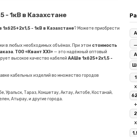
 - 1кВ в Казахстане
Ра
1х625+2х1,5 - 1кВ в Казахстане
? Можете приобрести
А
ки в любых необходимых объёмах. При этом
стоимость
заказа
.
ТОО «Квант XXI»
— это надёжный оптовый
А
ирует высокое качество кабелей
ААШв 1х625+2х1,5 -
Ш
авке кабельных изделий во множество городов
1
х
е, Уральск, Тараз, Кокшетау, Актау, Актобе, Костанай,
6
лен, Атырау, и другие города.
2
х
1,