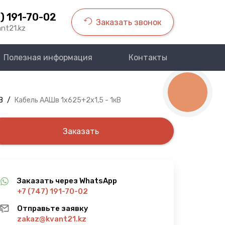
) 191-70-02
Заказать звонок
nt21.kz
Полезная информация
Контакты
КНОПКА
СВЯЗИ
В
/
Кабель ААШв 1х625+2х1,5 - 1кВ
Заказать
Заказать через WhatsApp
+7 (747) 191-70-02
Отправьте заявку
zakaz@kvant21.kz