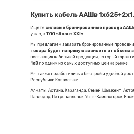
Купить кабель ААШв 1х625+2х1,5
Ищете
силовые бронированные провода ААШв 
у нас, в
ТОО «Квант XXI»
.
Мы предлагаем заказать бронированные проводни
товара будет напрямую зависеть от объёма 
поставщик кабельной продукции, который гарант
1кВ
по одним из самых доступных цен на рынке.
Мы также позаботились о быстрой и удобной дост
Республики Казахстан:
Алматы, Астана, Караганда, Семей, Шымкент, Актоб
Павлодар, Петропавловск, Усть-Каменогорск, Каске