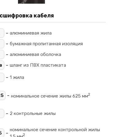
сшифровка кабеля
-
алюминиевая жила
-
_
бумажная пропитанная изоляция
-
алюминиевая оболочка
-
в
шланг из ПВХ пластиката
-
1 жила
2
-
25
номинальное сечение жилы 625 мм
+
-
2 контрольные жилы
номинальное сечение контрольной жилы
-
5
2
1,5 мм