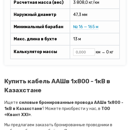
Расчетная масса (вес)
3 808,0 кг/км
Наружный диаметр
47,3 мм
Минимальный барабан
№ 16 — 165 м
Макс. длина в бухте
13 м
Калькулятор массы
км →
0 кг
Купить кабель ААШв 1х800 - 1кВ в
Казахстане
Ищете
силовые бронированные провода ААШв 1х800 -
1кВ в Казахстане
? Можете приобрести у нас, в
ТОО
«Квант XXI»
.
Мы предлагаем заказать бронированные проводники в