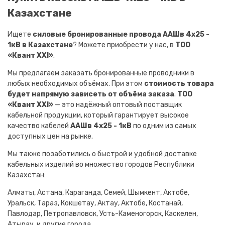
Казахстане
Ищете
силовые бронированные провода ААШв 4х25 -
1кВ в Казахстане
? Можете приобрести у нас, в
ТОО
«Квант XXI»
.
Мы предлагаем заказать бронированные проводники в
любых необходимых объёмах. При этом
стоимость товара
будет напрямую зависеть от объёма заказа
.
ТОО
«Квант XXI»
— это надёжный оптовый поставщик
кабельной продукции, который гарантирует высокое
качество кабелей
ААШв 4х25 - 1кВ
по одним из самых
доступных цен на рынке.
Мы также позаботились о быстрой и удобной доставке
кабельных изделий во множество городов Республики
Казахстан:
Алматы, Астана, Караганда, Семей, Шымкент, Актобе,
Уральск, Тараз, Кокшетау, Актау, Актобе, Костанай,
Павлодар, Петропавловск, Усть-Каменогорск, Каскелен,
Атырау, и другие города.