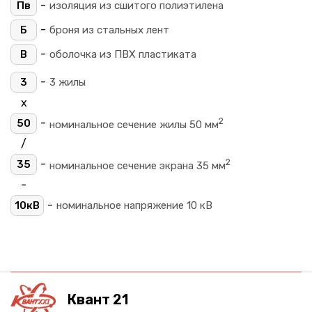
-
Пв
изоляция из сшитого полиэтилена
-
Б
броня из стальных лент
-
В
оболочка из ПВХ пластиката
-
3
3 жилы
х
2
-
50
номинальное сечение жилы 50 мм
/
2
-
35
номинальное сечение экрана 35 мм
-
-
10кВ
номинальное напряжение 10 кВ
Квант 21