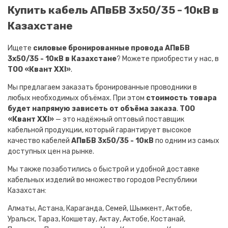
Купить кабель АПвБВ 3х50/35 - 10кВ в
Казахстане
Ищете
силовые бронированные провода АПвБВ
3х50/35 - 10кВ в Казахстане
? Можете приобрести у нас, в
ТОО «Квант XXI»
.
Мы предлагаем заказать бронированные проводники в
любых необходимых объёмах. При этом
стоимость товара
будет напрямую зависеть от объёма заказа
.
ТОО
«Квант XXI»
— это надёжный оптовый поставщик
кабельной продукции, который гарантирует высокое
качество кабелей
АПвБВ 3х50/35 - 10кВ
по одним из самых
доступных цен на рынке.
Мы также позаботились о быстрой и удобной доставке
кабельных изделий во множество городов Республики
Казахстан:
Алматы, Астана, Караганда, Семей, Шымкент, Актобе,
Уральск, Тараз, Кокшетау, Актау, Актобе, Костанай,