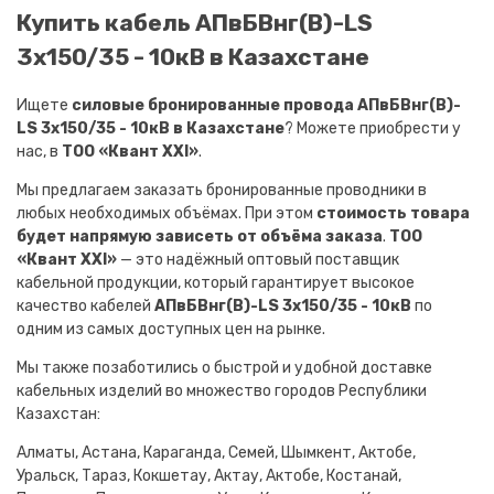
Купить кабель АПвБВнг(B)-LS
3х150/35 - 10кВ в Казахстане
Ищете
силовые бронированные провода АПвБВнг(B)-
LS 3х150/35 - 10кВ в Казахстане
? Можете приобрести у
нас, в
ТОО «Квант XXI»
.
Мы предлагаем заказать бронированные проводники в
любых необходимых объёмах. При этом
стоимость товара
будет напрямую зависеть от объёма заказа
.
ТОО
«Квант XXI»
— это надёжный оптовый поставщик
кабельной продукции, который гарантирует высокое
качество кабелей
АПвБВнг(B)-LS 3х150/35 - 10кВ
по
одним из самых доступных цен на рынке.
Мы также позаботились о быстрой и удобной доставке
кабельных изделий во множество городов Республики
Казахстан:
Алматы, Астана, Караганда, Семей, Шымкент, Актобе,
Уральск, Тараз, Кокшетау, Актау, Актобе, Костанай,