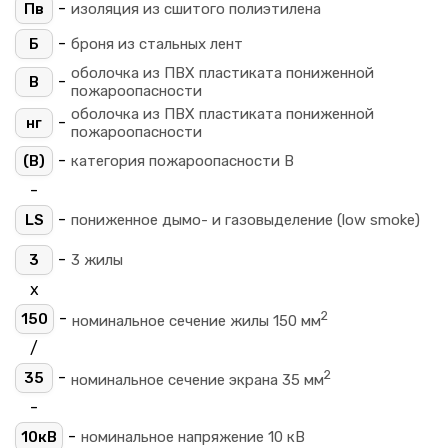
-
Пв
изоляция из сшитого полиэтилена
-
Б
броня из стальных лент
оболочка из ПВХ пластиката пониженной
-
В
пожароопасности
оболочка из ПВХ пластиката пониженной
-
нг
пожароопасности
-
(B)
категория пожароопасности B
-
-
LS
пониженное дымо- и газовыделение (low smoke)
-
3
3 жилы
х
2
-
150
номинальное сечение жилы 150 мм
/
2
-
35
номинальное сечение экрана 35 мм
-
-
10кВ
номинальное напряжение 10 кВ