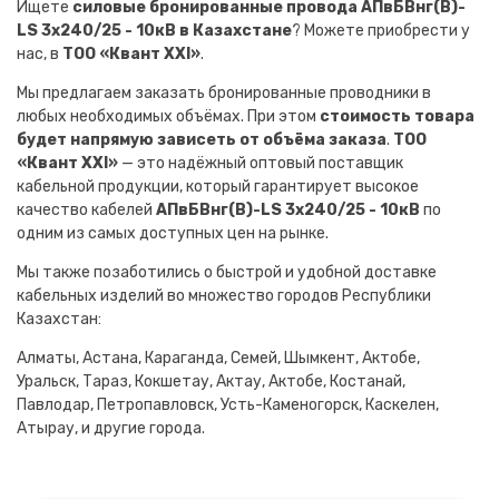
Ищете
силовые бронированные провода АПвБВнг(B)-
LS 3х240/25 - 10кВ в Казахстане
? Можете приобрести у
нас, в
ТОО «Квант XXI»
.
Мы предлагаем заказать бронированные проводники в
любых необходимых объёмах. При этом
стоимость товара
будет напрямую зависеть от объёма заказа
.
ТОО
«Квант XXI»
— это надёжный оптовый поставщик
кабельной продукции, который гарантирует высокое
качество кабелей
АПвБВнг(B)-LS 3х240/25 - 10кВ
по
одним из самых доступных цен на рынке.
Мы также позаботились о быстрой и удобной доставке
кабельных изделий во множество городов Республики
Казахстан:
Алматы, Астана, Караганда, Семей, Шымкент, Актобе,
Уральск, Тараз, Кокшетау, Актау, Актобе, Костанай,
Павлодар, Петропавловск, Усть-Каменогорск, Каскелен,
Атырау, и другие города.