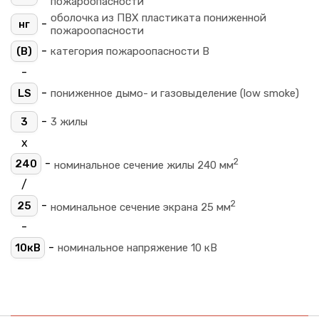
пожароопасности
оболочка из ПВХ пластиката пониженной
-
нг
пожароопасности
-
(B)
категория пожароопасности B
-
-
LS
пониженное дымо- и газовыделение (low smoke)
-
3
3 жилы
х
2
-
240
номинальное сечение жилы 240 мм
/
2
-
25
номинальное сечение экрана 25 мм
-
-
10кВ
номинальное напряжение 10 кВ