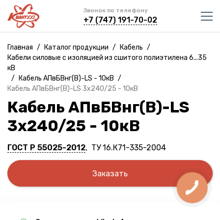
Звонок по телефону
+7 (747) 191-70-02
Главная
/
Каталог продукции
/
Кабель
/
Кабели силовые с изоляцией из сшитого полиэтилена 6...35
кВ
/
Кабель АПвБВнг(B)-LS - 10кВ
/
Кабель АПвБВнг(B)-LS 3х240/25 - 10кВ
Кабель АПвБВнг(B)-LS
3х240/25 - 10кВ
ГОСТ Р 55025-2012
, ТУ 16.К71-335-2004
Заказать