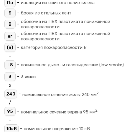
-
Пв
изоляция из сшитого полиэтилена
-
Б
броня из стальных лент
оболочка из ПВХ пластиката пониженной
-
В
пожароопасности
оболочка из ПВХ пластиката пониженной
-
нг
пожароопасности
-
(B)
категория пожароопасности B
-
-
LS
пониженное дымо- и газовыделение (low smoke)
-
3
3 жилы
х
2
-
240
номинальное сечение жилы 240 мм
/
2
-
95
номинальное сечение экрана 95 мм
-
-
10кВ
номинальное напряжение 10 кВ