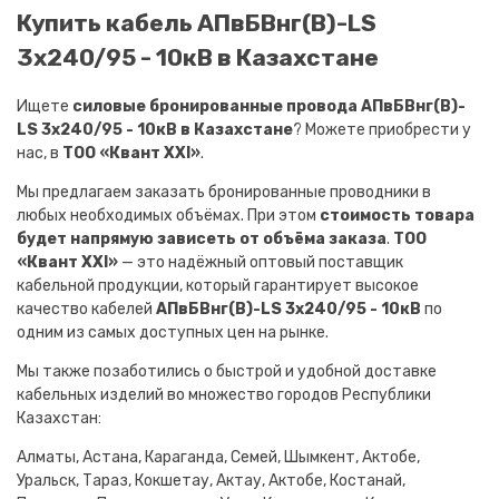
Купить кабель АПвБВнг(B)-LS
3х240/95 - 10кВ в Казахстане
Ищете
силовые бронированные провода АПвБВнг(B)-
LS 3х240/95 - 10кВ в Казахстане
? Можете приобрести у
нас, в
ТОО «Квант XXI»
.
Мы предлагаем заказать бронированные проводники в
любых необходимых объёмах. При этом
стоимость товара
будет напрямую зависеть от объёма заказа
.
ТОО
«Квант XXI»
— это надёжный оптовый поставщик
кабельной продукции, который гарантирует высокое
качество кабелей
АПвБВнг(B)-LS 3х240/95 - 10кВ
по
одним из самых доступных цен на рынке.
Мы также позаботились о быстрой и удобной доставке
кабельных изделий во множество городов Республики
Казахстан:
Алматы, Астана, Караганда, Семей, Шымкент, Актобе,
Уральск, Тараз, Кокшетау, Актау, Актобе, Костанай,