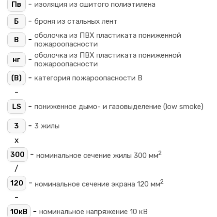
-
Пв
изоляция из сшитого полиэтилена
-
Б
броня из стальных лент
оболочка из ПВХ пластиката пониженной
-
В
пожароопасности
оболочка из ПВХ пластиката пониженной
-
нг
пожароопасности
-
(B)
категория пожароопасности B
-
-
LS
пониженное дымо- и газовыделение (low smoke)
-
3
3 жилы
х
2
-
300
номинальное сечение жилы 300 мм
/
2
-
120
номинальное сечение экрана 120 мм
-
-
10кВ
номинальное напряжение 10 кВ