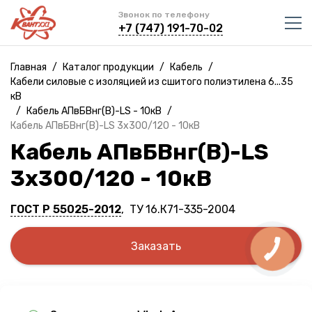
Звонок по телефону
+7 (747) 191-70-02
Главная
/
Каталог продукции
/
Кабель
/
Кабели силовые с изоляцией из сшитого полиэтилена 6...35
кВ
/
Кабель АПвБВнг(B)-LS - 10кВ
/
Кабель АПвБВнг(B)-LS 3х300/120 - 10кВ
Кабель АПвБВнг(B)-LS
3х300/120 - 10кВ
ГОСТ Р 55025-2012
, ТУ 16.К71-335-2004
Заказать