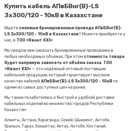
Купить кабель АПвБВнг(B)-LS
3х300/120 - 10кВ в Казахстане
Ищете
силовые бронированные провода АПвБВнг(B)-
LS 3х300/120 - 10кВ в Казахстане
? Можете приобрести у
нас, в
ТОО «Квант XXI»
.
Мы предлагаем заказать бронированные проводники в
любых необходимых объёмах. При этом
стоимость товара
будет напрямую зависеть от объёма заказа
.
ТОО
«Квант XXI»
— это надёжный оптовый поставщик
кабельной продукции, который гарантирует высокое
качество кабелей
АПвБВнг(B)-LS 3х300/120 - 10кВ
по
одним из самых доступных цен на рынке.
Мы также позаботились о быстрой и удобной доставке
кабельных изделий во множество городов Республики
Казахстан:
Алматы, Астана, Караганда, Семей, Шымкент, Актобе,
Уральск, Тараз, Кокшетау, Актау, Актобе, Костанай,