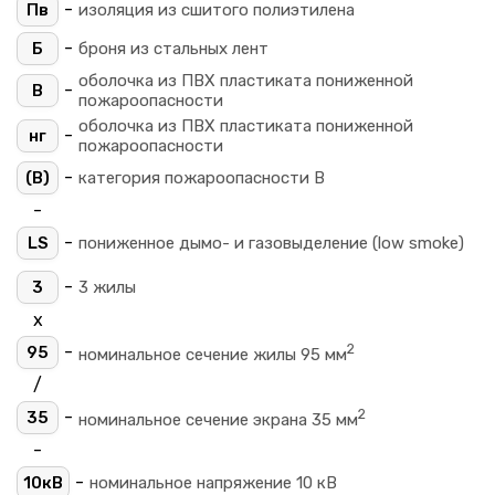
-
Пв
изоляция из сшитого полиэтилена
-
Б
броня из стальных лент
оболочка из ПВХ пластиката пониженной
-
В
пожароопасности
оболочка из ПВХ пластиката пониженной
-
нг
пожароопасности
-
(B)
категория пожароопасности B
-
-
LS
пониженное дымо- и газовыделение (low smoke)
-
3
3 жилы
х
2
-
95
номинальное сечение жилы 95 мм
/
2
-
35
номинальное сечение экрана 35 мм
-
-
10кВ
номинальное напряжение 10 кВ