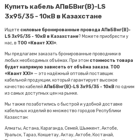
Купить кабель АПвБВнг(B)-LS
3х95/35 - 10кВ в Казахстане
Ищете
силовые бронированные провода АПвБВнг(B)-
LS 3х95/35 - 10кВ в Казахстане
? Можете приобрести у
нас, в
ТОО «Квант XXI»
.
Мы предлагаем заказать бронированные проводники в
любых необходимых объёмах. При этом
стоимость товара
будет напрямую зависеть от объёма заказа
.
ТОО
«Квант XXI»
— это надёжный оптовый поставщик
кабельной продукции, который гарантирует высокое
качество кабелей
АПвБВнг(B)-LS 3х95/35 - 10кВ
по одним
из самых доступных цен на рынке.
Мы также позаботились о быстрой и удобной доставке
кабельных изделий во множество городов Республики
Казахстан:
Алматы, Астана, Караганда, Семей, Шымкент, Актобе,
Уральск, Тараз, Кокшетау, Актау, Актобе, Костанай,