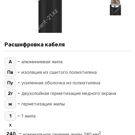
Расшифровка кабеля
-
А
алюминиевая жила
-
Пв
изоляция из сшитого полиэтилена
-
Пу
усиленная оболочка из полиэтилена
-
2г
двухслойная герметизация медного экрана
-
ж
герметизация жилы
-
1
1 жила
х
2
-
240
номинальное сечение жилы 240 мм