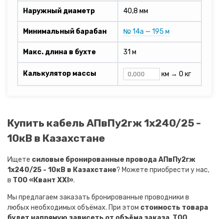
Наружный диаметр
40,8 мм
Минимальный барабан
№ 14а — 195 м
Макс. длина в бухте
31 м
Калькулятор массы
км →
0 кг
Купить кабель АПвПу2гж 1х240/25 -
10кВ в Казахстане
Ищете
силовые бронированные провода АПвПу2гж
1х240/25 - 10кВ в Казахстане
? Можете приобрести у нас,
в
ТОО «Квант XXI»
.
Мы предлагаем заказать бронированные проводники в
любых необходимых объёмах. При этом
стоимость товара
будет напрямую зависеть от объёма заказа
.
ТОО