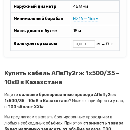
Наружный диаметр
46,8 мм
Минимальный барабан
№ 16 — 165 м
Макс. длина в бухте
18 м
Калькулятор массы
км →
0 кг
Купить кабель АПвПу2гж 1х500/35 -
10кВ в Казахстане
Ищете
силовые бронированные провода АПвПу2гж
1х500/35 - 10кВ в Казахстане
? Можете приобрести у нас,
в
ТОО «Квант XXI»
.
Мы предлагаем заказать бронированные проводники в
любых необходимых объёмах. При этом
стоимость товара
будет напрямую зависеть от объёма заказа
.
ТОО