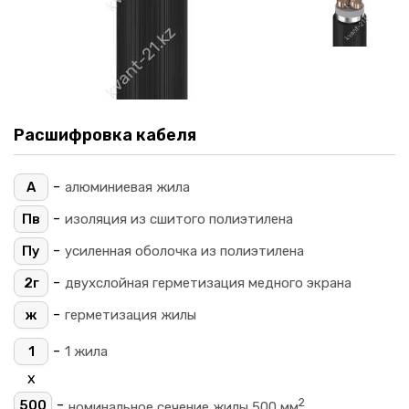
Расшифровка кабеля
-
А
алюминиевая жила
-
Пв
изоляция из сшитого полиэтилена
-
Пу
усиленная оболочка из полиэтилена
-
2г
двухслойная герметизация медного экрана
-
ж
герметизация жилы
-
1
1 жила
х
2
-
500
номинальное сечение жилы 500 мм