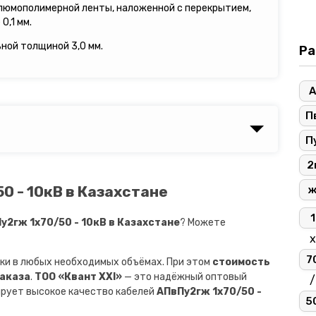
люмополимерной ленты, наложенной с перекрытием,
0,1 мм.
ьной толщиной 3,0 мм.
Ра
А
П
П
2
0 - 10кВ в Казахстане
1
2гж 1х70/50 - 10кВ в Казахстане
? Можете
х
7
ки в любых необходимых объёмах. При этом
стоимость
заказа
.
ТОО «Квант XXI»
— это надёжный оптовый
/
ирует высокое качество кабелей
АПвПу2гж 1х70/50 -
5