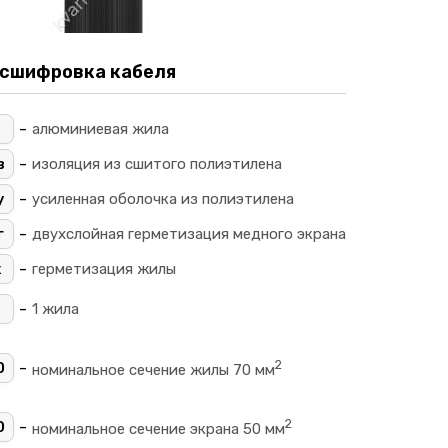
сшифровка кабеля
-
алюминиевая жила
-
в
изоляция из сшитого полиэтилена
-
у
усиленная оболочка из полиэтилена
-
г
двухслойная герметизация медного экрана
-
ж
герметизация жилы
-
1 жила
2
-
0
номинальное сечение жилы 70 мм
2
-
0
номинальное сечение экрана 50 мм