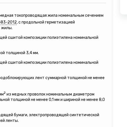
я медная токопроводящая жила номинальным сечением
483-2012
, с продольной герметизацией
 жилы.
ящей сшитой композиции полиэтилена номинальной
ой толщиной 3,4 мм.
ящей сшитой композиции полиэтилена номинальной
 водоблокирующих лент суммарной толщиной не менее
2
мм
из медных проволок номинальным диаметром
льной толщиной не менее 0,1 мм и шириной не менее 8,0
водящей бумаги, электропроводящей синтетической
ей ленты.