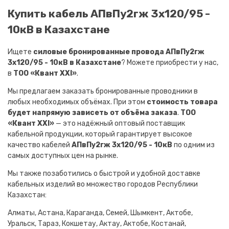
Купить кабель АПвПу2гж 3х120/95 -
10кВ в Казахстане
Ищете
силовые бронированные провода АПвПу2гж
3х120/95 - 10кВ в Казахстане
? Можете приобрести у нас,
в
ТОО «Квант XXI»
.
Мы предлагаем заказать бронированные проводники в
любых необходимых объёмах. При этом
стоимость товара
будет напрямую зависеть от объёма заказа
.
ТОО
«Квант XXI»
— это надёжный оптовый поставщик
кабельной продукции, который гарантирует высокое
качество кабелей
АПвПу2гж 3х120/95 - 10кВ
по одним из
самых доступных цен на рынке.
Мы также позаботились о быстрой и удобной доставке
кабельных изделий во множество городов Республики
Казахстан:
Алматы, Астана, Караганда, Семей, Шымкент, Актобе,
Уральск, Тараз, Кокшетау, Актау, Актобе, Костанай,