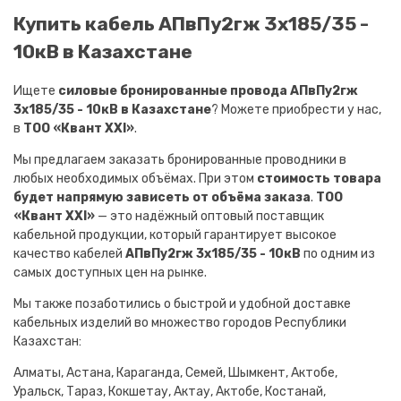
Купить кабель АПвПу2гж 3х185/35 -
10кВ в Казахстане
Ищете
силовые бронированные провода АПвПу2гж
3х185/35 - 10кВ в Казахстане
? Можете приобрести у нас,
в
ТОО «Квант XXI»
.
Мы предлагаем заказать бронированные проводники в
любых необходимых объёмах. При этом
стоимость товара
будет напрямую зависеть от объёма заказа
.
ТОО
«Квант XXI»
— это надёжный оптовый поставщик
кабельной продукции, который гарантирует высокое
качество кабелей
АПвПу2гж 3х185/35 - 10кВ
по одним из
самых доступных цен на рынке.
Мы также позаботились о быстрой и удобной доставке
кабельных изделий во множество городов Республики
Казахстан:
Алматы, Астана, Караганда, Семей, Шымкент, Актобе,
Уральск, Тараз, Кокшетау, Актау, Актобе, Костанай,