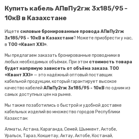
Купить кабель АПвПу2гж 3х185/95 -
10кВ в Казахстане
Ищете
силовые бронированные провода АПвПу2гж
3х185/95 - 10кВ в Казахстане
? Можете приобрести у нас,
в
ТОО «Квант XXI»
.
Мы предлагаем заказать бронированные проводники в
любых необходимых объёмах. При этом
стоимость товара
будет напрямую зависеть от объёма заказа
.
ТОО
«Квант XXI»
— это надёжный оптовый поставщик
кабельной продукции, который гарантирует высокое
качество кабелей
АПвПу2гж 3х185/95 - 10кВ
по одним из
самых доступных цен на рынке.
Мы также позаботились о быстрой и удобной доставке
кабельных изделий во множество городов Республики
Казахстан:
Алматы, Астана, Караганда, Семей, Шымкент, Актобе,
Уральск, Тараз, Кокшетау, Актау, Актобе, Костанай,