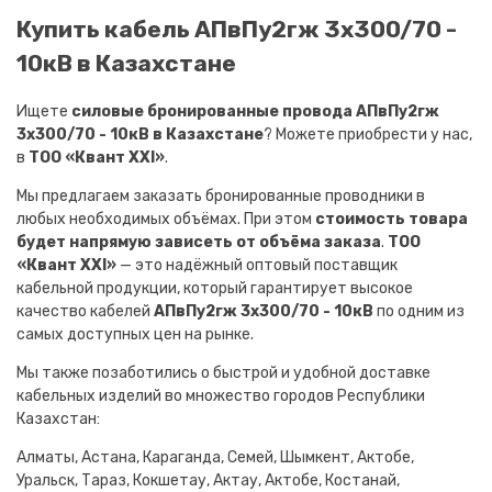
Купить кабель АПвПу2гж 3х300/70 -
10кВ в Казахстане
Ищете
силовые бронированные провода АПвПу2гж
3х300/70 - 10кВ в Казахстане
? Можете приобрести у нас,
в
ТОО «Квант XXI»
.
Мы предлагаем заказать бронированные проводники в
любых необходимых объёмах. При этом
стоимость товара
будет напрямую зависеть от объёма заказа
.
ТОО
«Квант XXI»
— это надёжный оптовый поставщик
кабельной продукции, который гарантирует высокое
качество кабелей
АПвПу2гж 3х300/70 - 10кВ
по одним из
самых доступных цен на рынке.
Мы также позаботились о быстрой и удобной доставке
кабельных изделий во множество городов Республики
Казахстан:
Алматы, Астана, Караганда, Семей, Шымкент, Актобе,
Уральск, Тараз, Кокшетау, Актау, Актобе, Костанай,