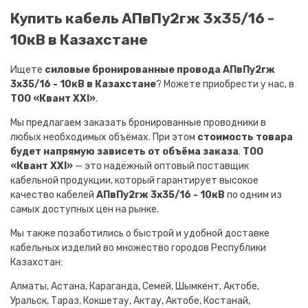
Купить кабель АПвПу2гж 3х35/16 -
10кВ в Казахстане
Ищете
силовые бронированные провода АПвПу2гж
3х35/16 - 10кВ в Казахстане
? Можете приобрести у нас, в
ТОО «Квант XXI»
.
Мы предлагаем заказать бронированные проводники в
любых необходимых объёмах. При этом
стоимость товара
будет напрямую зависеть от объёма заказа
.
ТОО
«Квант XXI»
— это надёжный оптовый поставщик
кабельной продукции, который гарантирует высокое
качество кабелей
АПвПу2гж 3х35/16 - 10кВ
по одним из
самых доступных цен на рынке.
Мы также позаботились о быстрой и удобной доставке
кабельных изделий во множество городов Республики
Казахстан:
Алматы, Астана, Караганда, Семей, Шымкент, Актобе,
Уральск, Тараз, Кокшетау, Актау, Актобе, Костанай,