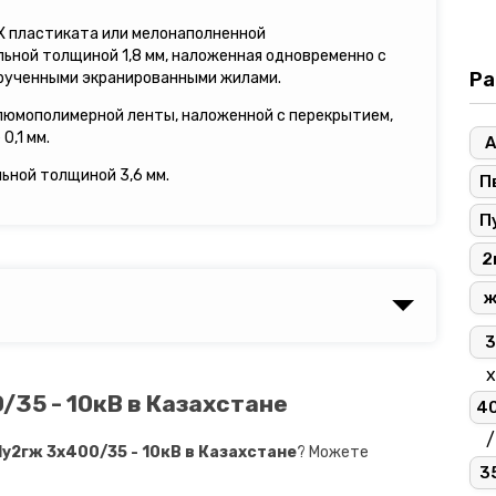
ВХ пластиката или мелонаполненной
ьной толщиной 1,8 мм, наложенная одновременно с
Ра
рученными экранированными жилами.
люмополимерной ленты, наложенной с перекрытием,
0,1 мм.
А
льной толщиной 3,6 мм.
П
П
2
3
х
35 - 10кВ в Казахстане
4
/
2гж 3х400/35 - 10кВ в Казахстане
? Можете
3