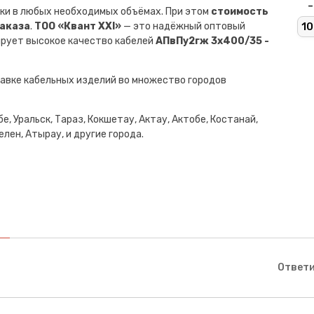
-
ки в любых необходимых объёмах. При этом
стоимость
заказа
.
ТОО «Квант XXI»
— это надёжный оптовый
10
ирует высокое качество кабелей
АПвПу2гж 3х400/35 -
авке кабельных изделий во множество городов
е, Уральск, Тараз, Кокшетау, Актау, Актобе, Костанай,
лен, Атырау, и другие города.
Ответи