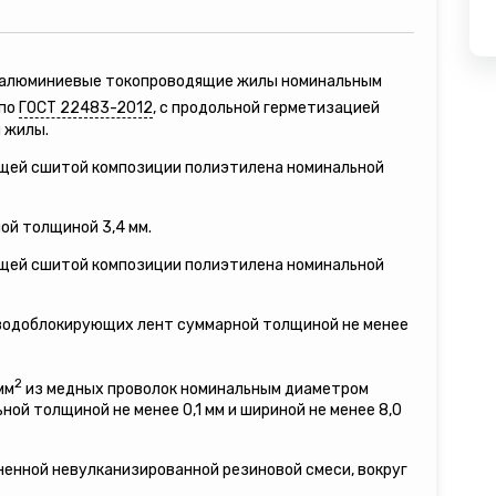
е алюминиевые токопроводящие жилы номинальным
 по
ГОСТ 22483-2012
, с продольной герметизацией
 жилы.
ящей сшитой композиции полиэтилена номинальной
ой толщиной 3,4 мм.
ящей сшитой композиции полиэтилена номинальной
 водоблокирующих лент суммарной толщиной не менее
2
мм
из медных проволок номинальным диаметром
льной толщиной не менее 0,1 мм и шириной не менее 8,0
ненной невулканизированной резиновой смеси, вокруг