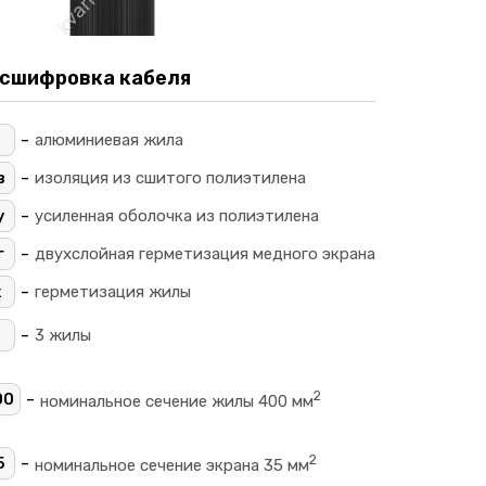
сшифровка кабеля
-
алюминиевая жила
-
в
изоляция из сшитого полиэтилена
-
у
усиленная оболочка из полиэтилена
-
г
двухслойная герметизация медного экрана
-
ж
герметизация жилы
-
3 жилы
2
-
00
номинальное сечение жилы 400 мм
2
-
5
номинальное сечение экрана 35 мм