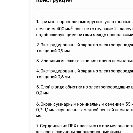
Конструкция
1. Три многопроволочные круглые уплотнённы
2
сечением 400 мм
, соответствующие 2 классу
водоблокирующими нитями между проволоками
2. Экструдированный экран из электропровод
толщиной 0,9 мм.
3. Изоляция из сшитого полиэтилена номинальн
4. Экструдированный экран из электропровод
толщиной 0,6 мм.
5. Слой в виде обмотки из электропроводящих
0,2 мм.
6. Экран суммарным номинальным сечением 35 
0,7...1,1 мм, скреплённых медной лентой номина
мм.
7. Сердечник из ПВХ пластиката или мелонапол
которого скручены экранированные жилы.