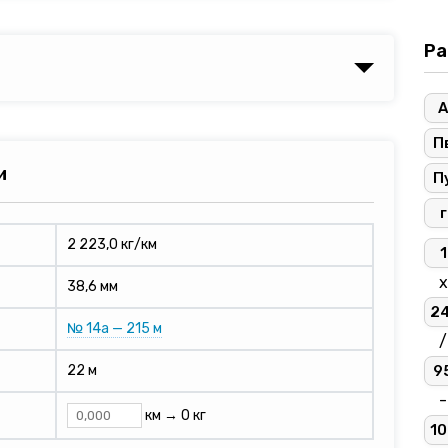
Ра
А
П
и
П
г
2 223,0 кг/км
1
х
38,6 мм
2
№ 14а — 215 м
/
9
22 м
-
км →
0 кг
10