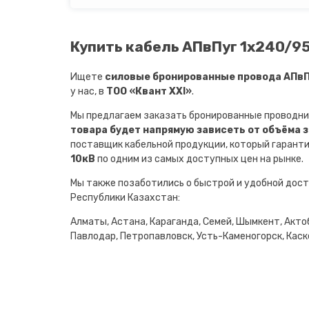
Купить кабель АПвПуг 1х240/95
Ищете
силовые бронированные провода АПвПу
у нас, в
ТОО «Квант XXI»
.
Мы предлагаем заказать бронированные проводни
товара будет напрямую зависеть от объёма 
поставщик кабельной продукции, который гарант
10кВ
по одним из самых доступных цен на рынке.
Мы также позаботились о быстрой и удобной дост
Республики Казахстан:
Алматы, Астана, Караганда, Семей, Шымкент, Актоб
Павлодар, Петропавловск, Усть-Каменогорск, Каске