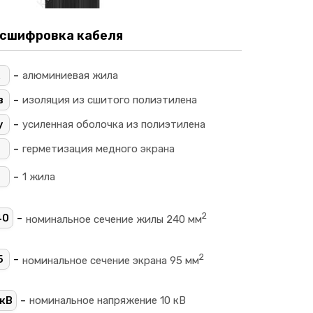
сшифровка кабеля
-
алюминиевая жила
-
в
изоляция из сшитого полиэтилена
-
у
усиленная оболочка из полиэтилена
-
герметизация медного экрана
-
1 жила
2
-
40
номинальное сечение жилы 240 мм
2
-
5
номинальное сечение экрана 95 мм
-
кВ
номинальное напряжение 10 кВ