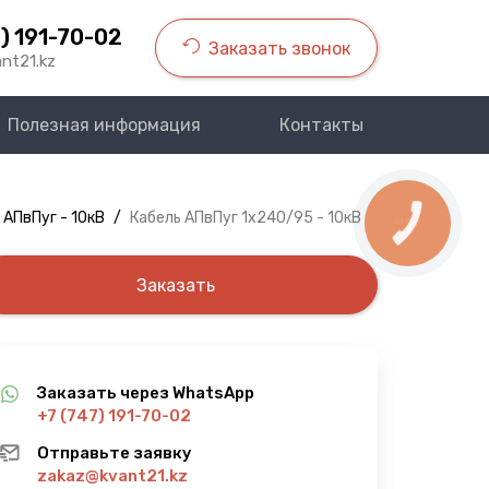
) 191-70-02
Заказать звонок
nt21.kz
Полезная информация
Контакты
 АПвПуг - 10кВ
/
Кабель АПвПуг 1х240/95 - 10кВ
КНОПКА
СВЯЗИ
Заказать
Заказать через WhatsApp
+7 (747) 191-70-02
Отправьте заявку
zakaz@kvant21.kz