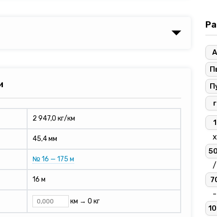
Ра
А
П
и
П
г
2 947,0 кг/км
1
х
45,4 мм
5
№ 16 — 175 м
/
7
16 м
-
км →
0 кг
10