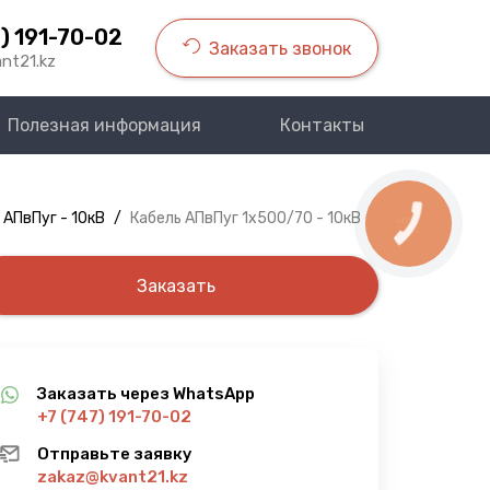
) 191-70-02
Заказать звонок
nt21.kz
Полезная информация
Контакты
 АПвПуг - 10кВ
/
Кабель АПвПуг 1х500/70 - 10кВ
КНОПКА
СВЯЗИ
Заказать
Заказать через WhatsApp
+7 (747) 191-70-02
Отправьте заявку
zakaz@kvant21.kz