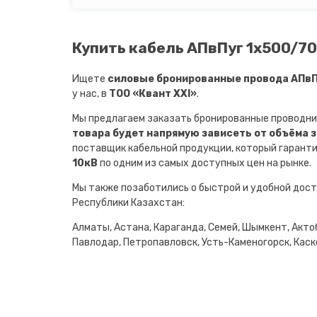
Купить кабель АПвПуг 1х500/70 
Ищете
силовые бронированные провода АПвПу
у нас, в
ТОО «Квант XXI»
.
Мы предлагаем заказать бронированные проводни
товара будет напрямую зависеть от объёма 
поставщик кабельной продукции, который гарант
10кВ
по одним из самых доступных цен на рынке.
Мы также позаботились о быстрой и удобной дост
Республики Казахстан:
Алматы, Астана, Караганда, Семей, Шымкент, Актоб
Павлодар, Петропавловск, Усть-Каменогорск, Каске