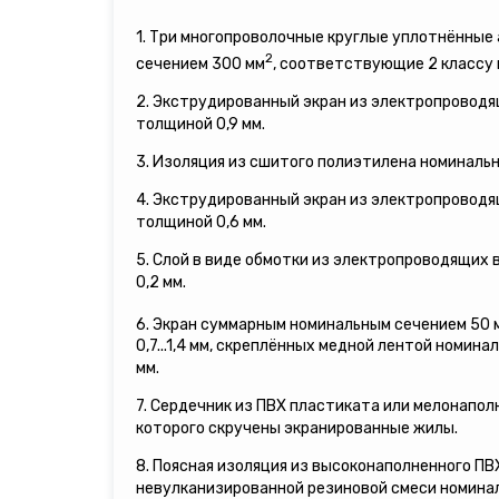
1. Три многопроволочные круглые уплотнённы
2
сечением 300 мм
, соответствующие 2 классу
2. Экструдированный экран из электропровод
толщиной 0,9 мм.
3. Изоляция из сшитого полиэтилена номинальн
4. Экструдированный экран из электропровод
толщиной 0,6 мм.
5. Слой в виде обмотки из электропроводящих
0,2 мм.
6. Экран суммарным номинальным сечением 50 
0,7...1,4 мм, скреплённых медной лентой номина
мм.
7. Сердечник из ПВХ пластиката или мелонапол
которого скручены экранированные жилы.
8. Поясная изоляция из высоконаполненного П
невулканизированной резиновой смеси номинал