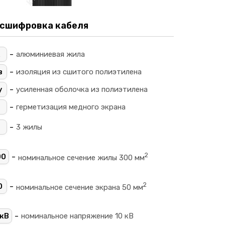
сшифровка кабеля
-
алюминиевая жила
-
в
изоляция из сшитого полиэтилена
-
у
усиленная оболочка из полиэтилена
-
герметизация медного экрана
-
3 жилы
2
-
00
номинальное сечение жилы 300 мм
2
-
0
номинальное сечение экрана 50 мм
-
кВ
номинальное напряжение 10 кВ