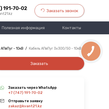
) 191-70-02
Заказать звонок
nt21.kz
Полезная информация
Контакты
 АПвПуг - 10кВ
/
Кабель АПвПуг 3х300/50 - 10кВ
Заказать
Заказать через WhatsApp
+7 (747) 191-70-02
Отправьте заявку
zakaz@kvant21.kz