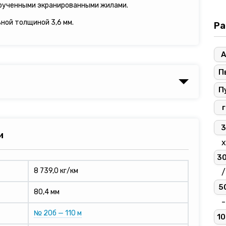
рученными экранированными жилами.
ьной толщиной 3,6 мм.
Ра
А
П
П
г
3
и
х
3
8 739,0 кг/км
/
5
80,4 мм
-
№ 20б — 110 м
10