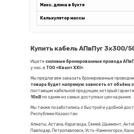
Макс. длина в бухте
Калькулятор массы
Купить кабель АПвПуг 3х300/50
Ищете
силовые бронированные провода АПвПу
у нас, в
ТОО «Квант XXI»
.
Мы предлагаем заказать бронированные проводни
товара будет напрямую зависеть от объёма 
поставщик кабельной продукции, который гарант
10кВ
по одним из самых доступных цен на рынке.
Мы также позаботились о быстрой и удобной дост
Республики Казахстан:
Алматы, Астана, Караганда, Семей, Шымкент, Актоб
Павлодар, Петропавловск, Усть-Каменогорск, Каске