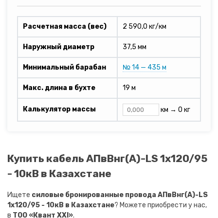
Расчетная масса (вес)
2 590,0 кг/км
Наружный диаметр
37,5 мм
Минимальный барабан
№ 14 — 435 м
Макс. длина в бухте
19 м
Калькулятор массы
км →
0 кг
Купить кабель АПвВнг(A)-LS 1х120/95
- 10кВ в Казахстане
Ищете
силовые бронированные провода АПвВнг(A)-LS
1х120/95 - 10кВ в Казахстане
? Можете приобрести у нас,
в
ТОО «Квант XXI»
.