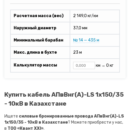
Расчетная масса (вес)
2 149,0 кг/км
Наружный диаметр
37,0 мм
Минимальный барабан
№ 14 — 435 м
Макс. длина в бухте
23 м
Калькулятор массы
км →
0 кг
Купить кабель АПвВнг(A)-LS 1х150/35
- 10кВ в Казахстане
Ищете
силовые бронированные провода АПвВнг(A)-LS
1х150/35 - 10кВ в Казахстане
? Можете приобрести у нас,
в
ТОО «Квант XXI»
.