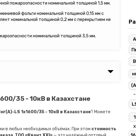
енной пожароопасности номинальной толщиной 1,5 мм.
юминиевой фольги номинальной толщиной 0,15 мм с
олент номинальной толщиной 0,2 мм с перекрытием не
Ра
ожароопасности номинальной толщиной 3,5 мм.
А
П
В
н
(A
-
600/35 - 10кВ в Казахстане
L
г(A)-LS 1х1600/35 - 10кВ в Казахстане
? Можете
1
х
ки в любых необходимых объёмах. При этом
стоимость
1
заказа
.
ТОО «Квант XXI»
— это надёжный оптовый