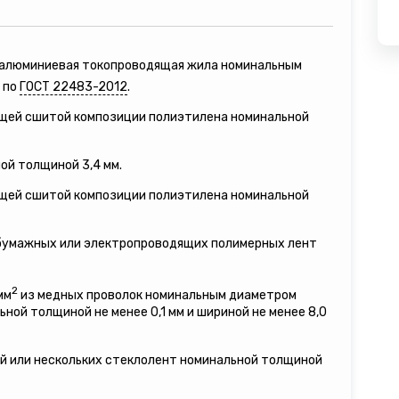
я алюминиевая токопроводящая жила номинальным
 по
ГОСТ 22483-2012
.
ящей сшитой композиции полиэтилена номинальной
ой толщиной 3,4 мм.
ящей сшитой композиции полиэтилена номинальной
 бумажных или электропроводящих полимерных лент
2
мм
из медных проволок номинальным диаметром
льной толщиной не менее 0,1 мм и шириной не менее 8,0
ой или нескольких стеклолент номинальной толщиной