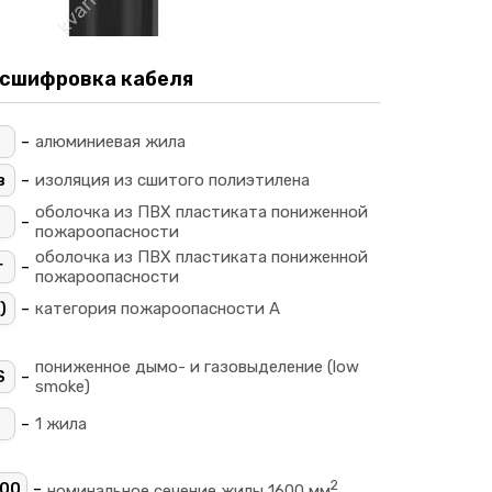
сшифровка кабеля
-
алюминиевая жила
-
в
изоляция из сшитого полиэтилена
оболочка из ПВХ пластиката пониженной
-
пожароопасности
оболочка из ПВХ пластиката пониженной
-
г
пожароопасности
-
)
категория пожароопасности A
пониженное дымо- и газовыделение (low
-
S
smoke)
-
1 жила
2
-
600
номинальное сечение жилы 1600 мм