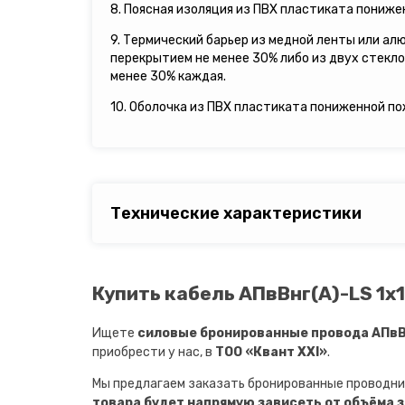
8. Поясная изоляция из ПВХ пластиката пониж
9. Термический барьер из медной ленты или ал
перекрытием не менее 30% либо из двух стекл
менее 30% каждая.
10. Оболочка из ПВХ пластиката пониженной п
Технические характеристики
Купить кабель АПвВнг(A)-LS 1х1
Ищете
силовые бронированные провода АПвВн
приобрести у нас, в
ТОО «Квант XXI»
.
Мы предлагаем заказать бронированные проводни
товара будет напрямую зависеть от объёма 