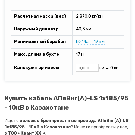
Расчетная масса (вес)
2 870,0 кг/км
Наружный диаметр
40,3 мм
Минимальный барабан
№ 14а — 195 м
Макс. длина в бухте
17 м
Калькулятор массы
км →
0 кг
Купить кабель АПвВнг(A)-LS 1х185/95
- 10кВ в Казахстане
Ищете
силовые бронированные провода АПвВнг(A)-LS
1х185/95 - 10кВ в Казахстане
? Можете приобрести у нас,
в
ТОО «Квант XXI»
.