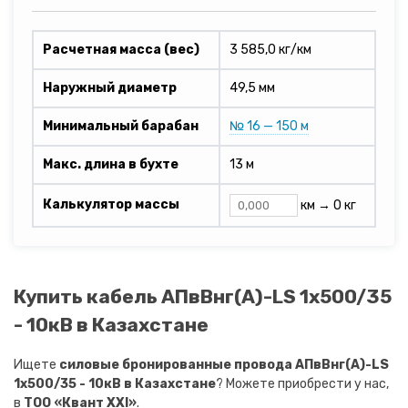
Расчетная масса (вес)
3 585,0 кг/км
Наружный диаметр
49,5 мм
Минимальный барабан
№ 16 — 150 м
Макс. длина в бухте
13 м
Калькулятор массы
км →
0 кг
Купить кабель АПвВнг(A)-LS 1х500/35
- 10кВ в Казахстане
Ищете
силовые бронированные провода АПвВнг(A)-LS
1х500/35 - 10кВ в Казахстане
? Можете приобрести у нас,
в
ТОО «Квант XXI»
.