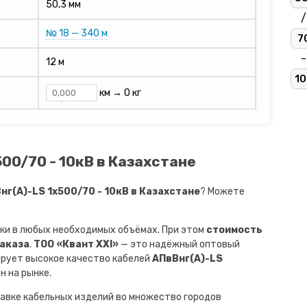
50,3 мм
/
№ 18 — 340 м
7
-
12 м
10
км →
0 кг
00/70 - 10кВ в Казахстане
г(A)-LS 1х500/70 - 10кВ в Казахстане
? Можете
ки в любых необходимых объёмах. При этом
стоимость
заказа
.
ТОО «Квант XXI»
— это надёжный оптовый
ирует высокое качество кабелей
АПвВнг(A)-LS
н на рынке.
авке кабельных изделий во множество городов