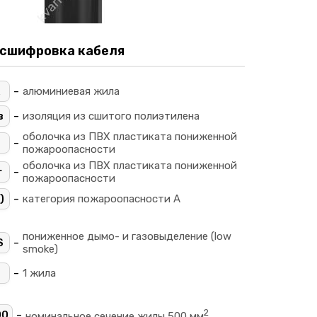
сшифровка кабеля
-
алюминиевая жила
-
в
изоляция из сшитого полиэтилена
оболочка из ПВХ пластиката пониженной
-
пожароопасности
оболочка из ПВХ пластиката пониженной
-
г
пожароопасности
-
)
категория пожароопасности A
пониженное дымо- и газовыделение (low
-
S
smoke)
-
1 жила
2
-
00
номинальное сечение жилы 500 мм