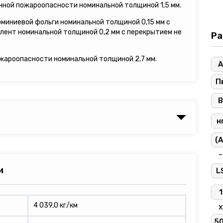
енной пожароопасности номинальной толщиной 1,5 мм.
юминиевой фольги номинальной толщиной 0,15 мм с
олент номинальной толщиной 0,2 мм с перекрытием не
Ра
ожароопасности номинальной толщиной 2,7 мм.
А
П
В
н
(A
-
и
L
1
4 039,0 кг/км
х
5