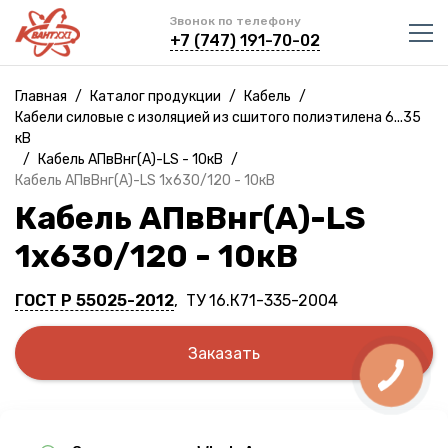
Звонок по телефону
+7 (747) 191-70-02
Главная
/
Каталог продукции
/
Кабель
/
Кабели силовые с изоляцией из сшитого полиэтилена 6...35
кВ
/
Кабель АПвВнг(A)-LS - 10кВ
/
Кабель АПвВнг(A)-LS 1х630/120 - 10кВ
Кабель АПвВнг(A)-LS
1х630/120 - 10кВ
ГОСТ Р 55025-2012
, ТУ 16.К71-335-2004
Заказать