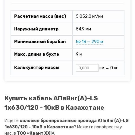
Расчетная масса (вес)
5 052,0 кг/км
Наружный диаметр
54,9 мм
Минимальный барабан
№ 18 — 290 м
Макс. длина в бухте
9 м
Калькулятор массы
км →
0 кг
Купить кабель АПвВнг(A)-LS
1х630/120 - 10кВ в Казахстане
Ищете
силовые бронированные провода АПвВнг(A)-LS
1х630/120 - 10кВ в Казахстане
? Можете приобрести у
нас, в
ТОО «Квант XXI»
.