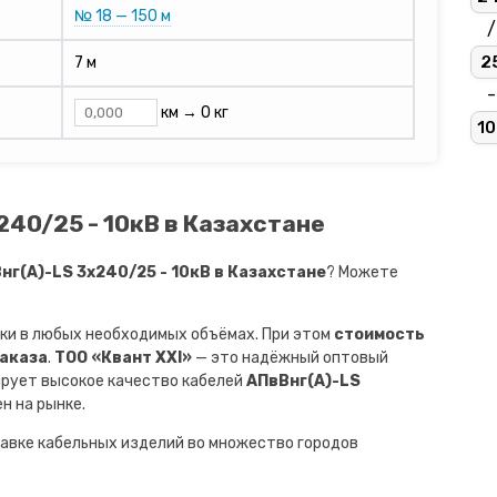
№ 18 — 150 м
/
2
7 м
-
км →
0 кг
10
240/25 - 10кВ в Казахстане
г(A)-LS 3х240/25 - 10кВ в Казахстане
? Можете
ки в любых необходимых объёмах. При этом
стоимость
заказа
.
ТОО «Квант XXI»
— это надёжный оптовый
ирует высокое качество кабелей
АПвВнг(A)-LS
н на рынке.
авке кабельных изделий во множество городов