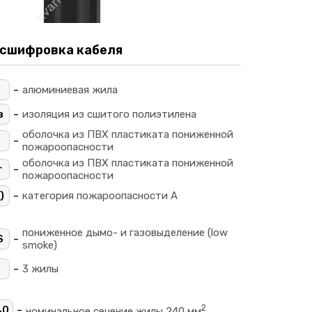
сшифровка кабеля
-
алюминиевая жила
-
в
изоляция из сшитого полиэтилена
оболочка из ПВХ пластиката пониженной
-
пожароопасности
оболочка из ПВХ пластиката пониженной
-
г
пожароопасности
-
)
категория пожароопасности A
пониженное дымо- и газовыделение (low
-
S
smoke)
-
3 жилы
2
-
40
номинальное сечение жилы 240 мм