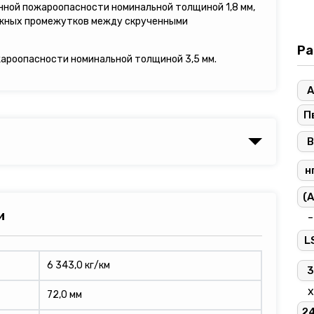
енной пожароопасности номинальной толщиной 1,8 мм,
ужных промежутков между скрученными
Ра
жароопасности номинальной толщиной 3,5 мм.
А
П
В
н
(A
и
-
L
6 343,0 кг/км
3
х
72,0 мм
2