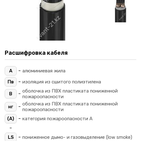
Расшифровка кабеля
-
А
алюминиевая жила
-
Пв
изоляция из сшитого полиэтилена
оболочка из ПВХ пластиката пониженной
-
В
пожароопасности
оболочка из ПВХ пластиката пониженной
-
нг
пожароопасности
-
(A)
категория пожароопасности A
-
-
LS
пониженное дымо- и газовыделение (low smoke)