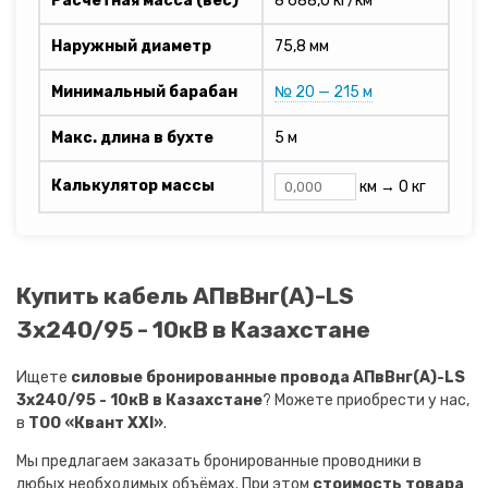
Расчетная масса (вес)
8 688,0 кг/км
Наружный диаметр
75,8 мм
Минимальный барабан
№ 20 — 215 м
Макс. длина в бухте
5 м
Калькулятор массы
км →
0 кг
Купить кабель АПвВнг(A)-LS
3х240/95 - 10кВ в Казахстане
Ищете
силовые бронированные провода АПвВнг(A)-LS
3х240/95 - 10кВ в Казахстане
? Можете приобрести у нас,
в
ТОО «Квант XXI»
.
Мы предлагаем заказать бронированные проводники в
любых необходимых объёмах. При этом
стоимость товара