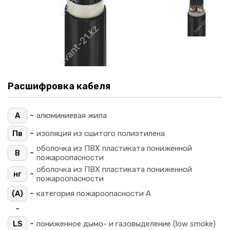
Расшифровка кабеля
-
А
алюминиевая жила
-
Пв
изоляция из сшитого полиэтилена
оболочка из ПВХ пластиката пониженной
-
В
пожароопасности
оболочка из ПВХ пластиката пониженной
-
нг
пожароопасности
-
(A)
категория пожароопасности A
-
-
LS
пониженное дымо- и газовыделение (low smoke)