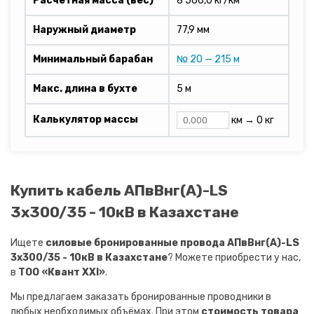
Расчетная масса (вес)
8 566,0 кг/км
Наружный диаметр
77,9 мм
Минимальный барабан
№ 20 — 215 м
Макс. длина в бухте
5 м
Калькулятор массы
км →
0 кг
Купить кабель АПвВнг(A)-LS
3х300/35 - 10кВ в Казахстане
Ищете
силовые бронированные провода АПвВнг(A)-LS
3х300/35 - 10кВ в Казахстане
? Можете приобрести у нас,
в
ТОО «Квант XXI»
.
Мы предлагаем заказать бронированные проводники в
любых необходимых объёмах. При этом
стоимость товара