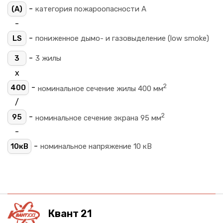
-
(A)
категория пожароопасности A
-
-
LS
пониженное дымо- и газовыделение (low smoke)
-
3
3 жилы
х
2
-
400
номинальное сечение жилы 400 мм
/
2
-
95
номинальное сечение экрана 95 мм
-
-
10кВ
номинальное напряжение 10 кВ
Квант 21