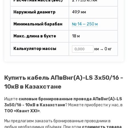
Расчетная масса (вес)
2 773,0 кг/км
Наружный диаметр
49,9 мм
Минимальный барабан
№ 14 — 250 м
Макс. длина в бухте
18 м
Калькулятор массы
км →
0 кг
Купить кабель АПвВнг(A)-LS 3х50/16 -
10кВ в Казахстане
Ищете
силовые бронированные провода АПвВнг(A)-LS
3х50/16 - 10кВ в Казахстане
? Можете приобрести у нас, в
ТОО «Квант XXI»
.
Мы предлагаем заказать бронированные проводники в
любых необходимых объёмах. При этом
стоимость товара