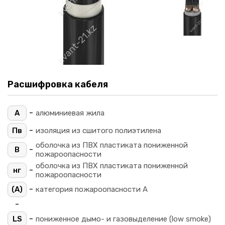
Расшифровка кабеля
-
А
алюминиевая жила
-
Пв
изоляция из сшитого полиэтилена
оболочка из ПВХ пластиката пониженной
-
В
пожароопасности
оболочка из ПВХ пластиката пониженной
-
нг
пожароопасности
-
(A)
категория пожароопасности A
-
-
LS
пониженное дымо- и газовыделение (low smoke)