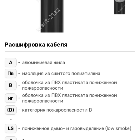
Расшифровка кабеля
-
А
алюминиевая жила
-
Пв
изоляция из сшитого полиэтилена
оболочка из ПВХ пластиката пониженной
-
В
пожароопасности
оболочка из ПВХ пластиката пониженной
-
нг
пожароопасности
-
(B)
категория пожароопасности B
-
-
LS
пониженное дымо- и газовыделение (low smoke)